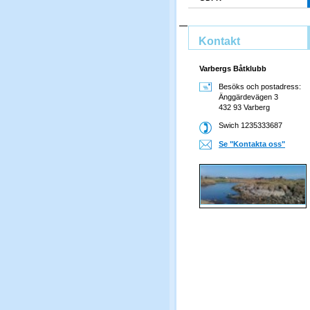
Kontakt
Varbergs Båtklubb
Besöks och postadress:
Änggärdevägen 3
432 93 Varberg
Swich 1235333687
Se "Kontakta oss"