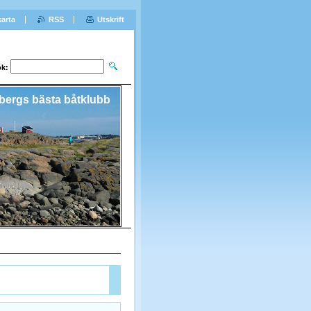
arta
RSS
Utskrift
k:
bergs bästa båtklubb