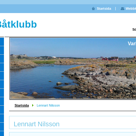
Startsida
Webbk
Båtklubb
Sö
Var
Startsida
Lennart Nilsson
Lennart Nilsson