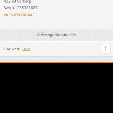
432 93 Varberg
Swich 1235333687
Se "Kontakta oss"
© Varbergs Båtklubb 2020
Visa:
Mobil
|
Dator