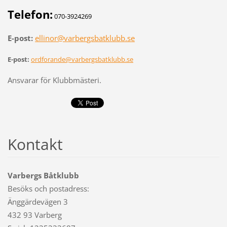
Telefon:
070-3924269
E-post:
ellinor@varber
gsbatklubb.se
E-post:
ordforande@varbergsbatklubb.se
Ansvarar för Klubbmästeri.
Kontakt
Varbergs Båtklubb
Besöks och postadress:
Änggärdevägen 3
432 93 Varberg