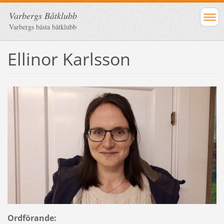
Varbergs Båtklubb
Varbergs bästa båtklubb
Ellinor Karlsson
Ordförande: